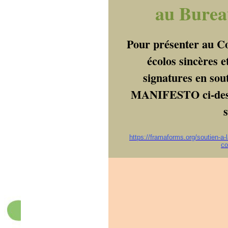
au Burea
Pour présenter au Con
écolos sincères e
signatures en sou
MANIFESTO ci-desso
s
https://framaforms.org/soutien-a-l
co