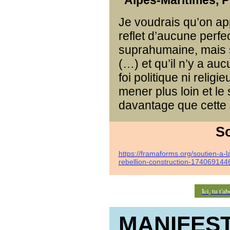
Alpes-Maritimes, P
Je voudrais qu’on app
reflet d’aucune perfe
suprahumaine, mais
(…) et qu’il n’y a au
foi politique ni relig
mener plus loin et le 
davantage que cette c
So
https://framaforms.org/soutien-a-l
rebellion-construction-174069144
Ici, tu t'
MANIFES