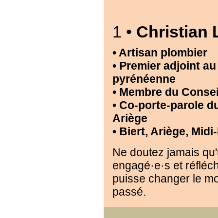
1 •
Christia
• Artisan plombier
• Premier adjoint au
pyrénéenne
• Membre du Conseil
• Co-porte-parole d
Ariège
• Biert, Ariège, Mid
Ne doutez jamais qu'
engagé·e·s et réfléch
puisse changer le mon
passé.