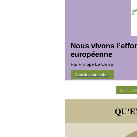
Nous vivons l’effo
européenne
Par Philippe Le Clerre
Lire la contribution
Ici, tu t'
QU'E