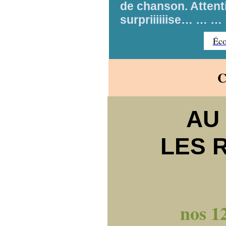
de chanson. Attenti
surpriiiiiise… … … :
Éc
C
AU
LES 
nos 1