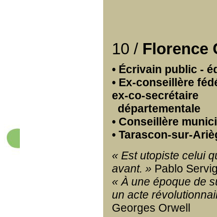
10 /
Florence
• Écrivain public - é
• Ex-conseillère féd
ex-co-secrétaire
départementale
• Conseillère munic
• Tarascon-sur-Ariè
« Est utopiste celui 
avant. »
Pablo Servi
« À une époque de sup
un acte révolutionnai
Georges Orwell