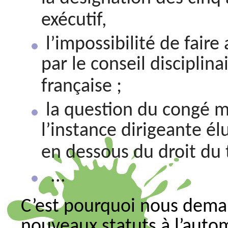
exécutif,
l’impossibilité de fair
par le conseil disciplina
française ;
la question du congé m
l’instance dirigeante él
en dessous du droit du t
...
C’est pourquoi nous deman
nouveaux statuts à l’auto